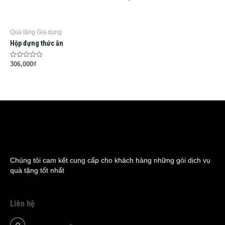
out
0
of
out
5
of
5
Quà tặng Gia dụng
Hộp đựng thức ăn
Rated
306,000
₫
0
out
of
5
Chúng tôi cam kết cung cấp cho khách hàng những gói dịch vụ
quà tặng tốt nhất
Liên hệ