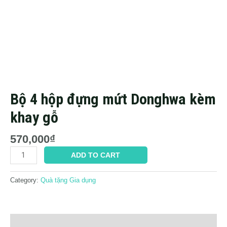
Bộ 4 hộp đựng mứt Donghwa kèm
khay gỗ
570,000
₫
Bộ
ADD TO CART
4
hộp
Category:
Quà tặng Gia dụng
đựng
mứt
Donghwa
kèm
khay
Description