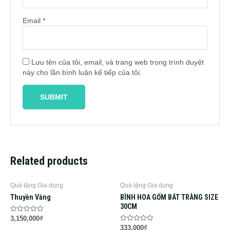
Email
*
Lưu tên của tôi, email, và trang web trong trình duyệt
này cho lần bình luận kế tiếp của tôi.
Related products
Quà tặng Gia dụng
Quà tặng Gia dụng
Thuyền Vàng
BÌNH HOA GỐM BÁT TRÀNG SIZE
30CM
Rated
3,150,000
₫
0
Rated
333,000
₫