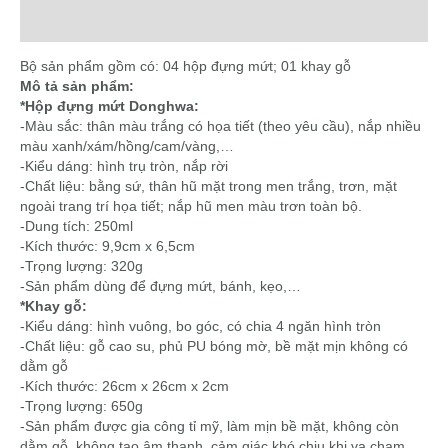
gỗ
Reviews (0)
quantity
Bộ sản phẩm gồm có: 04 hộp đựng mứt; 01 khay gỗ
Mô tả sản phẩm:
*Hộp đựng mứt Donghwa:
-Màu sắc: thân màu trắng có họa tiết (theo yêu cầu), nắp nhiều
màu xanh/xám/hồng/cam/vàng,…
-Kiểu dáng: hình trụ tròn, nắp rời
-Chất liệu: bằng sứ, thân hũ mặt trong men trắng, trơn, mặt
ngoài trang trí họa tiết; nắp hũ men màu trơn toàn bộ.
-Dung tích: 250ml
-Kích thước: 9,9cm x 6,5cm
-Trọng lượng: 320g
-Sản phẩm dùng để đựng mứt, bánh, kẹo,…
*Khay gỗ:
-Kiểu dáng: hình vuông, bo góc, có chia 4 ngăn hình tròn
-Chất liệu: gỗ cao su, phủ PU bóng mờ, bề mặt mịn không có
dằm gỗ
-Kích thước: 26cm x 26cm x 2cm
-Trọng lượng: 650g
-Sản phẩm được gia công tỉ mỹ, làm mịn bề mặt, không còn
dằm gỗ, không tạo âm thanh, cảm giác khó chịu khi va chạm